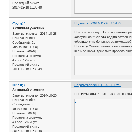
Последний визит:
2014-12-18 11:35:49
Филя@
Поделиться
2014-11-02 11:34:22
Активный участник
Немного инсайда. Есть вариант
Зарегистрирован
: 2014-10-28
следующее: "Вся эта бадяга затеенн
Приглашений:
0
обращается в больницу за помощью? П
Сообщений:
31
Просто у Славы оказался неподемный к
Уважение:
[+1/-0]
все мол норм. даже лига провела свое
Позитив:
[+0/-0]
Провел на форуме:
0
4 часа 12 минут
Последний визит:
2014-12-18 11:35:49
Филя@
Поделиться
2014-11-02 11:47:49
Активный участник
Про Нича кстати тоже такая же бадяга
Зарегистрирован
: 2014-10-28
Приглашений:
0
0
Сообщений:
31
Уважение:
[+1/-0]
Позитив:
[+0/-0]
Провел на форуме:
4 часа 12 минут
Последний визит:
2014-12-18 11:35:49