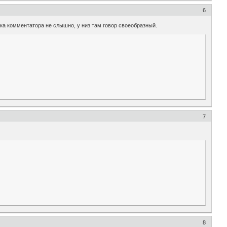
6
юка комментатора не слышно, у низ там говор своеобразный.
7
8