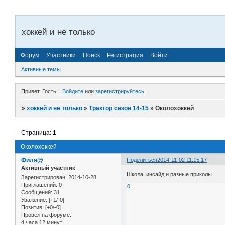
хоккей и не только
Форум
Участники
Поиск
Регистрация
Войти
Активные темы
Привет, Гость!
Войдите
или
зарегистрируйтесь
.
»
хоккей и не только
»
Трактор сезон 14-15
»
Околохоккей
Страница:
1
Околохоккей
Филя@
Поделиться
2014-11-02 11:15:17
Активный участник
Школа, инсайд и разные приколы.
Зарегистрирован
: 2014-10-28
Приглашений:
0
0
Сообщений:
31
Уважение:
[+1/-0]
Позитив:
[+0/-0]
Провел на форуме:
4 часа 12 минут