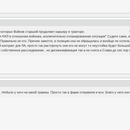
ы при которых Войнов старший продолжит карьеру в тракторе. Теперь по 
ая НХЛ в отношении войнова, исключительно спланированная ситуация" Судите сами, 
равильно не кто. Причем заметте, в полицию она не обращалась и вообще не хотела вы
онтракт для ЛА, просто так расторгнуть они его не могут т.к неустойка будет большо
 собственное расследование , но дисквалификация так и не снята и Слава до сих пор 
. Небыло у него ни какой травмы. Просто так в фарм отправили и все. Благо у него конт