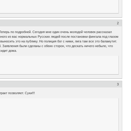
2
подробней. Сегодня мне один очень молодой человек рассказал
много из вас нормальных Русских людей после постановки фингала под глазом
носить это на публику. Но полиция бог с ними, лига там все это баламутит.
й. Заявления были сделаны с обеих сторон, что дескать ничего небыло, что
сидит дома.
3
ракт позволяет. Суки!!!