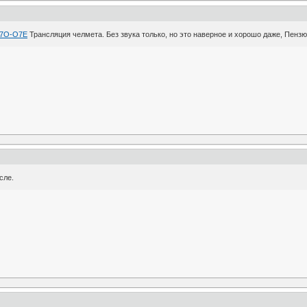
xC7O-O7E
Трансляция челмета. Без звука только, но это наверное и хорошо даже, Пенз
сле.